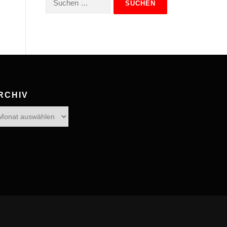
nach:
RCHIV
hiv