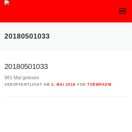
Zum
Inhalt
Menü
springen
20180501033
20180501033
981 Mal gelesen
VERÖFFENTLICHT AM
2. MAI 2018
VON
TVBWPADM