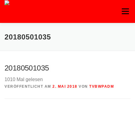
Zum
Inhalt
Menü
springen
20180501035
20180501035
1010 Mal gelesen
VERÖFFENTLICHT AM
2. MAI 2018
VON
TVBWPADM