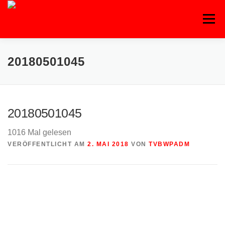
Zum
Inhalt
Menü
springen
20180501045
20180501045
1016 Mal gelesen
VERÖFFENTLICHT AM
2. MAI 2018
VON
TVBWPADM