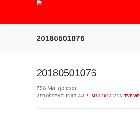
Zum
Inhalt
springen
20180501076
20180501076
756 Mal gelesen
VERÖFFENTLICHT AM
2. MAI 2018
VON
TVBW