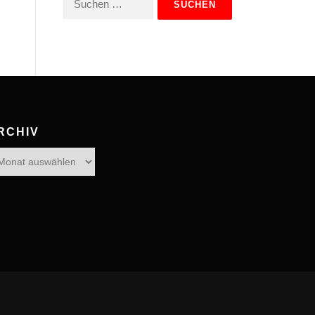
nach:
RCHIV
hiv