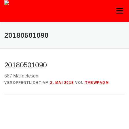
Zum
Inhalt
Menü
springen
20180501090
20180501090
687 Mal gelesen
VERÖFFENTLICHT AM
2. MAI 2018
VON
TVBWPADM